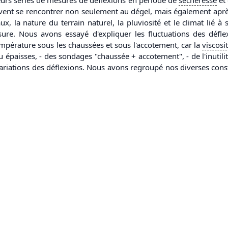
euvent se rencontrer non seulement au dégel, mais également apr
aux, la nature du terrain naturel, la pluviosité et le climat lié
sure. Nous avons essayé d'expliquer les fluctuations des défl
température sous les chaussées et sous l'accotement, car la
viscosi
épaisses, - des sondages "chaussée + accotement", - de l'inutilit
ariations des déflexions. Nous avons regroupé nos diverses const