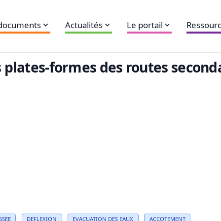
 documents
Actualités
Le portail
Ressourc
s plates-formes des routes second
SSEE
DEFLEXION
EVACUATION DES EAUX
ACCOTEMENT