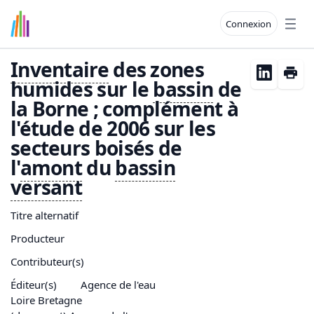
Connexion
Open
Inventaire
des zones
humides sur le
bassin
de
la Borne ; complément à
l'étude de 2006 sur les
secteurs boisés de
l'
amont
du
bassin
versant
Titre alternatif
Producteur
Contributeur(s)
Éditeur(s)
Agence de l'eau
Loire Bretagne