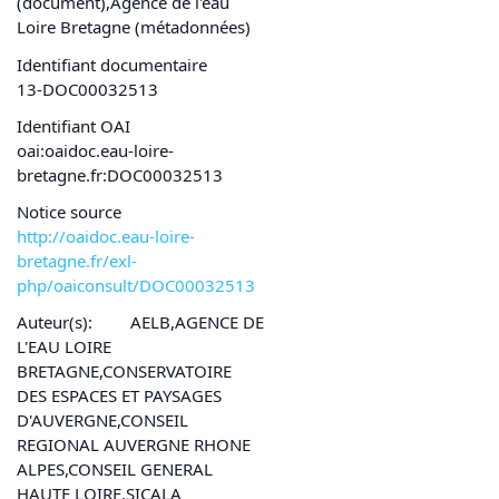
(document),Agence de l'eau
Loire Bretagne (métadonnées)
Identifiant documentaire
13-DOC00032513
Identifiant OAI
oai:oaidoc.eau-loire-
bretagne.fr:DOC00032513
Notice source
http://oaidoc.eau-loire-
bretagne.fr/exl-
php/oaiconsult/DOC00032513
Auteur(s):
AELB,AGENCE DE
L'EAU LOIRE
BRETAGNE,CONSERVATOIRE
DES ESPACES ET PAYSAGES
D'AUVERGNE,CONSEIL
REGIONAL AUVERGNE RHONE
ALPES,CONSEIL GENERAL
HAUTE LOIRE,SICALA