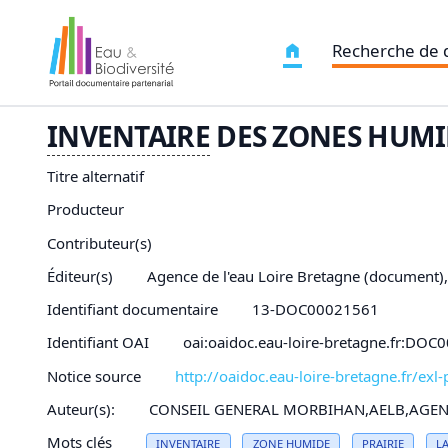
Recherche de
INVENTAIRE
DES ZONES HUMI
Titre alternatif
Producteur
Contributeur(s)
Éditeur(s)
Agence de l'eau Loire Bretagne (document)
Identifiant documentaire
13-DOC00021561
Identifiant OAI
oai:oaidoc.eau-loire-bretagne.fr:DO
Notice source
http://oaidoc.eau-loire-bretagne.fr/e
Auteur(s):
CONSEIL GENERAL MORBIHAN,AELB,AGENC
Mots clés
INVENTAIRE
ZONE HUMIDE
PRAIRIE
L