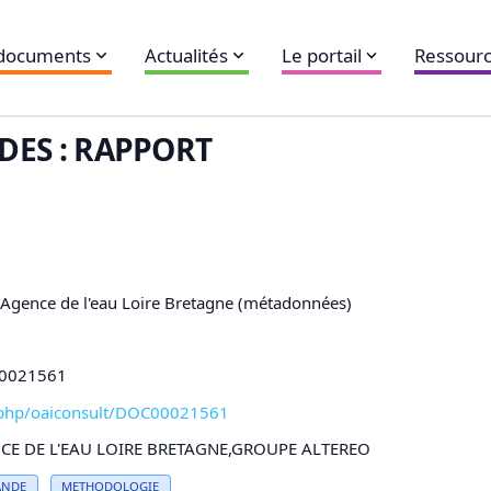
 documents
Actualités
Le portail
Ressourc
DES : RAPPORT
,Agence de l'eau Loire Bretagne (métadonnées)
C00021561
xl-php/oaiconsult/DOC00021561
E DE L'EAU LOIRE BRETAGNE,GROUPE ALTEREO
ANDE
METHODOLOGIE