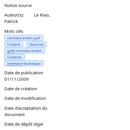
Notice source
Auteur(s):
Le Mao,
Patrick
Mots clés
normano breton gulf
Cnidaria
fauna list
golfe
normano breton
Cnidaires
inventaire
faunistique
Date de publication
01/11/2009
Date de création
Date de modification
Date d'acceptation du
document
Date de dépôt légal