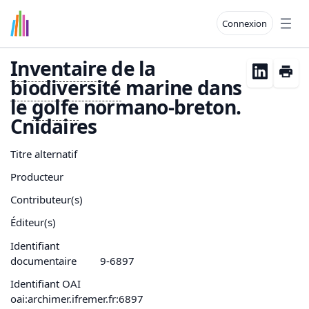
Connexion
Open
Inventaire
de la
biodiversité
marine dans
le
golfe
normano-breton.
Cnidaires
Titre alternatif
Producteur
Contributeur(s)
Éditeur(s)
Identifiant
documentaire
9-6897
Identifiant OAI
oai:archimer.ifremer.fr:6897