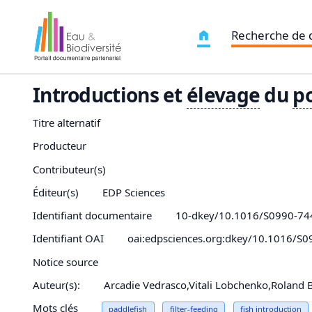
Recherche de
Introductions et
élevage
du
p
Titre alternatif
Producteur
Contributeur(s)
Éditeur(s)
EDP Sciences
Identifiant documentaire
10-dkey/10.1016/S0990-74
Identifiant OAI
oai:edpsciences.org:dkey/10.1016/S
Notice source
Auteur(s):
Arcadie Vedrasco,Vitali Lobchenko,Roland B
Mots clés
paddlefish
filter-feeding
fish
introduction