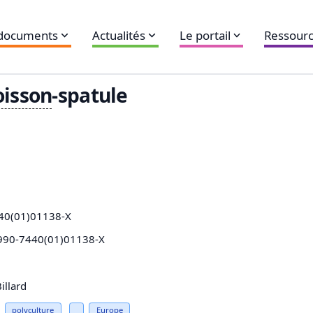
 documents
Actualités
Le portail
Ressourc
oisson
-spatule
40(01)01138-X
0990-7440(01)01138-X
illard
polyculture
Europe