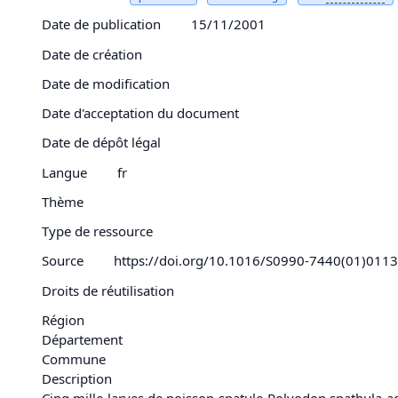
Date de publication
15/11/2001
Date de création
Date de modification
Date d'acceptation du document
Date de dépôt légal
Langue
fr
Thème
Type de ressource
Source
https://doi.org/10.1016/S0990-7440(01)011
Droits de réutilisation
Région
Département
Commune
Description
Cinq mille larves de
poisson
-spatule Polyodon spathula ag