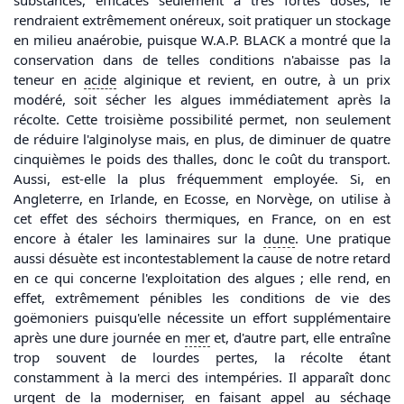
substances, efficaces seulement à très fortes doses, le
rendraient extrêmement onéreux, soit pratiquer un stockage
en milieu anaérobie, puisque W.A.P. BLACK a montré que la
conservation dans de telles conditions n'abaisse pas la
teneur en
acide
alginique et revient, en outre, à un prix
modéré, soit sécher les algues immédiatement après la
récolte. Cette troisième possibilité permet, non seulement
de réduire l'alginolyse mais, en plus, de diminuer de quatre
cinquièmes le poids des thalles, donc le coût du transport.
Aussi, est-elle la plus fréquemment employée. Si, en
Angleterre, en Irlande, en Ecosse, en Norvège, on utilise à
cet effet des séchoirs thermiques, en France, on en est
encore à étaler les laminaires sur la
dune
. Une pratique
aussi désuète est incontestablement la cause de notre retard
en ce qui concerne l'exploitation des algues ; elle rend, en
effet, extrêmement pénibles les conditions de vie des
goëmoniers puisqu'elle nécessite un effort supplémentaire
après une dure journée en
mer
et, d'autre part, elle entraîne
trop souvent de lourdes pertes, la récolte étant
constamment à la merci des intempéries. Il apparaît donc
urgent de la moderniser, en faisant appel au séchage