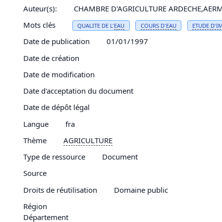
Auteur(s):
CHAMBRE D'AGRICULTURE ARDECHE,AERM
Mots clés
QUALITE DE L'
EAU
COURS D'
EAU
ETUDE D'
I
Date de publication
01/01/1997
Date de création
Date de modification
Date d'acceptation du document
Date de dépôt légal
Langue
fra
Thème
AGRICULTURE
Type de ressource
Document
Source
Droits de réutilisation
Domaine public
Région
Département