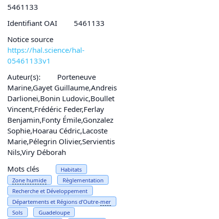
5461133
Identifiant OAI
5461133
Notice source
https://hal.science/hal-
05461133v1
Auteur(s):
Porteneuve
Marine,Gayet Guillaume,Andreis
Darlionei,Bonin Ludovic,Boullet
Vincent,Frédéric Feder,Ferlay
Benjamin,Fonty Émile,Gonzalez
Sophie,Hoarau Cédric,Lacoste
Marie,Pélegrin Olivier,Servientis
Nils,Viry Déborah
Mots clés
Habitats
Zone humide
Règlementation
Recherche et Développement
Départements et Régions d’Outre-
mer
Sols
Guadeloupe