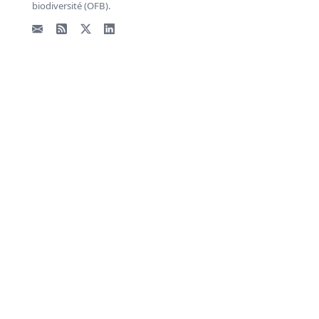
biodiversité (OFB).
Email
Flux RSS
X - Twitter
LinkedIn