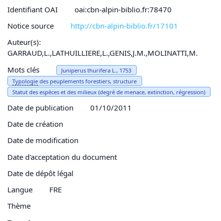
Identifiant OAI
oai:cbn-alpin-biblio.fr:78470
Notice source
http://cbn-alpin-biblio.fr/17101
Auteur(s):
GARRAUD,L.,LATHUILLIERE,L.,GENIS,J.M.,MOLINATTI,M.
Mots clés
Juniperus thurifera L., 1753
Typologie
des peuplements forestiers, structure
Statut des espèces et des milieux (degré de menace, extinction, régression)
Date de publication
01/10/2011
Date de création
Date de modification
Date d'acceptation du document
Date de dépôt légal
Langue
FRE
Thème