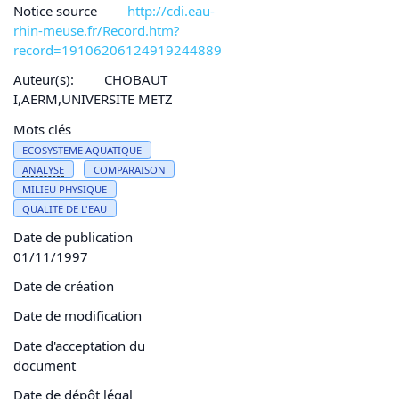
Notice source
http://cdi.eau-
rhin-meuse.fr/Record.htm?
record=19106206124919244889
Auteur(s):
CHOBAUT
I,AERM,UNIVERSITE METZ
Mots clés
ECOSYSTEME AQUATIQUE
ANALYSE
COMPARAISON
MILIEU PHYSIQUE
QUALITE DE L'
EAU
Date de publication
01/11/1997
Date de création
Date de modification
Date d'acceptation du
document
Date de dépôt légal