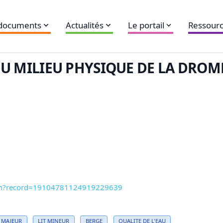
 documents
Actualités
Le portail
Ressourc
DU MILIEU PHYSIQUE DE LA DROM
.htm?record=19104781124919229639
MAJEUR
LIT
MINEUR
BERGE
QUALITE DE L'
EAU