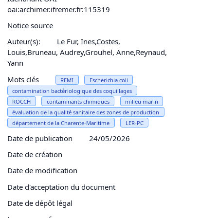
oai:archimer.ifremer.fr:115319
Notice source
Auteur(s):
Le Fur, Ines,Costes,
Louis,Bruneau, Audrey,Grouhel, Anne,Reynaud,
Yann
Mots clés
REMI
Escherichia coli
contamination bactériologique des coquillages
ROCCH
contaminants chimiques
milieu marin
évaluation de la qualité sanitaire des zones de production
département de la Charente-Maritime
LER-PC
Date de publication
24/05/2026
Date de création
Date de modification
Date d'acceptation du document
Date de dépôt légal