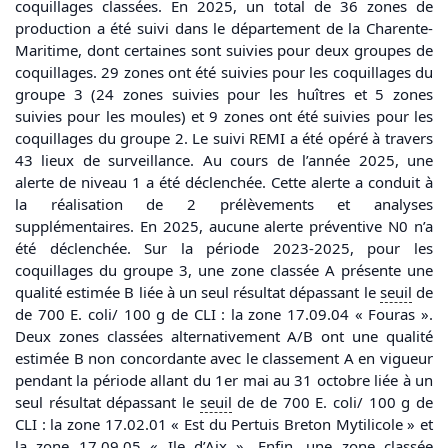
coquillages classées. En 2025, un total de 36 zones de
production a été suivi dans le département de la Charente-
Maritime, dont certaines sont suivies pour deux groupes de
coquillages. 29 zones ont été suivies pour les coquillages du
groupe 3 (24 zones suivies pour les huîtres et 5 zones
suivies pour les moules) et 9 zones ont été suivies pour les
coquillages du groupe 2. Le suivi REMI a été opéré à travers
43 lieux de surveillance. Au cours de l’année 2025, une
alerte de niveau 1 a été déclenchée. Cette alerte a conduit à
la réalisation de 2 prélèvements et analyses
supplémentaires. En 2025, aucune alerte préventive N0 n’a
été déclenchée. Sur la période 2023-2025, pour les
coquillages du groupe 3, une zone classée A présente une
qualité estimée B liée à un seul résultat dépassant le
seuil
de
de 700 E. coli/ 100 g de CLI : la zone 17.09.04 « Fouras ».
Deux zones classées alternativement A/B ont une qualité
estimée B non concordante avec le classement A en vigueur
pendant la période allant du 1er mai au 31 octobre liée à un
seul résultat dépassant le
seuil
de de 700 E. coli/ 100 g de
CLI : la zone 17.02.01 « Est du Pertuis Breton Mytilicole » et
la zone 17.09.05 « Ile d’Aix ». Enfin, une zone classée