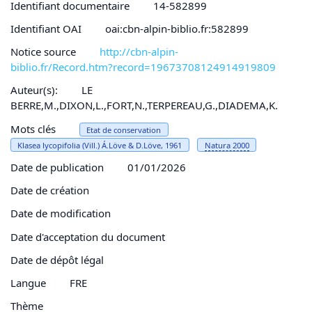
Identifiant documentaire
14-582899
Identifiant OAI
oai:cbn-alpin-biblio.fr:582899
Notice source
http://cbn-alpin-
biblio.fr/Record.htm?record=19673708124914919809
Auteur(s):
LE
BERRE,M.,DIXON,L.,FORT,N.,TERPEREAU,G.,DIADEMA,K.
Mots clés
Etat de conservation
Klasea lycopifolia (Vill.) Á.Löve & D.Löve, 1961
Natura 2000
Date de publication
01/01/2026
Date de création
Date de modification
Date d'acceptation du document
Date de dépôt légal
Langue
FRE
Thème