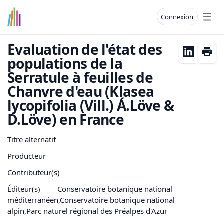
Connexion
Open
Evaluation de l'état des
populations de la
Serratule à feuilles de
Chanvre d'
eau
(Klasea
lycopifolia (Vill.) Á.Löve &
D.Löve) en France
Titre alternatif
Producteur
Contributeur(s)
Éditeur(s)
Conservatoire botanique national
méditerranéen,Conservatoire botanique national
alpin,Parc naturel régional des Préalpes d'Azur