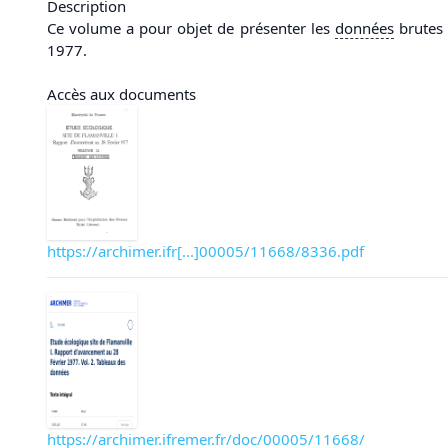
Description
Ce volume a pour objet de présenter les
données
brutes 
1977.
Accès aux documents
https://archimer.ifr[...]00005/11668/8336.pdf
https://archimer.ifremer.fr/doc/00005/11668/