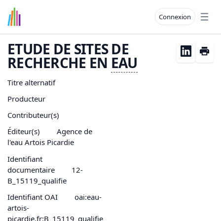
Connexion
Open
ETUDE DE SITES DE
RECHERCHE EN
EAU
Titre alternatif
Producteur
Contributeur(s)
Éditeur(s)
Agence de
l'eau Artois Picardie
Identifiant
documentaire
12-
B_15119_qualifie
Identifiant OAI
oai:eau-
artois-
picardie.fr:B_15119_qualifie