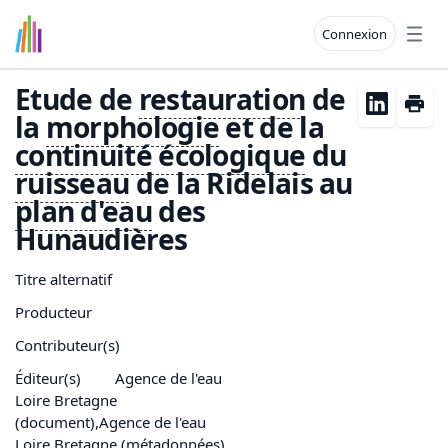
Connexion
Open
Etude de
restauration
de
la
morphologie
et de la
continuité écologique
du
ruisseau
de la Ridelais au
plan d'
eau
des
Hunaudières
Titre alternatif
Producteur
Contributeur(s)
Éditeur(s)
Agence de l'eau
Loire Bretagne
(document),Agence de l'eau
Loire Bretagne (métadonnées)