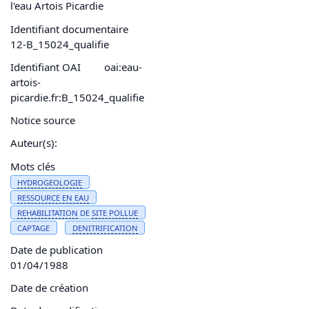
l'eau Artois Picardie
Identifiant documentaire
12-B_15024_qualifie
Identifiant OAI
oai:eau-
artois-
picardie.fr:B_15024_qualifie
Notice source
Auteur(s):
Mots clés
HYDROGEOLOGIE
RESSOURCE EN
EAU
REHABILITATION
DE
SITE POLLUE
CAPTAGE
DENITRIFICATION
Date de publication
01/04/1988
Date de création