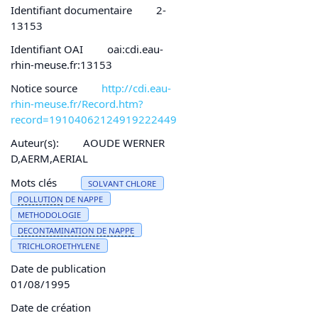
Identifiant documentaire
2-
13153
Identifiant OAI
oai:cdi.eau-
rhin-meuse.fr:13153
Notice source
http://cdi.eau-
rhin-meuse.fr/Record.htm?
record=19104062124919222449
Auteur(s):
AOUDE WERNER
D,AERM,AERIAL
Mots clés
SOLVANT CHLORE
POLLUTION
DE NAPPE
METHODOLOGIE
DECONTAMINATION DE NAPPE
TRICHLOROETHYLENE
Date de publication
01/08/1995
Date de création