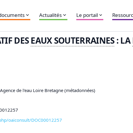
 documents
Actualités
Le portail
Ressourc
TIF DES
EAUX SOUTERRAINES
: LA
,Agence de l'eau Loire Bretagne (métadonnées)
C00012257
xl-php/oaiconsult/DOC00012257