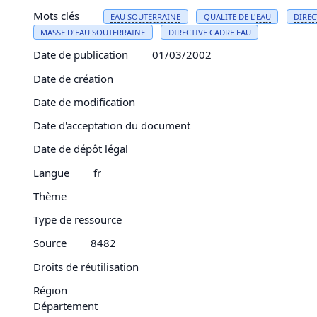
Mots clés
EAU
SOUTERRAINE
QUALITE DE L'
EAU
DIREC
MASSE D'
EAU
SOUTERRAINE
DIRECTIVE
CADRE
EAU
Date de publication
01/03/2002
Date de création
Date de modification
Date d'acceptation du document
Date de dépôt légal
Langue
fr
Thème
Type de ressource
Source
8482
Droits de réutilisation
Région
Département