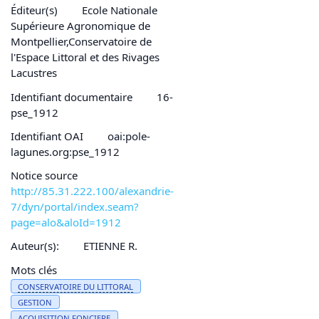
Éditeur(s)
Ecole Nationale
Supérieure Agronomique de
Montpellier,Conservatoire de
l'Espace Littoral et des Rivages
Lacustres
Identifiant documentaire
16-
pse_1912
Identifiant OAI
oai:pole-
lagunes.org:pse_1912
Notice source
http://85.31.222.100/alexandrie-
7/dyn/portal/index.seam?
page=alo&aloId=1912
Auteur(s):
ETIENNE R.
Mots clés
CONSERVATOIRE DU
LITTORAL
GESTION
ACQUISITION FONCIERE