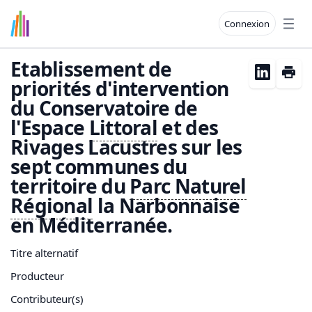
Connexion
Open
Etablissement de
priorités d'intervention
du Conservatoire de
l'Espace
Littoral
et des
Rivages Lacustres sur les
sept communes du
territoire du
Parc
Naturel
Régional
la Narbonnaise
en Méditerranée.
Titre alternatif
Producteur
Contributeur(s)