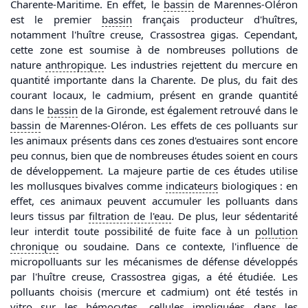
Charente-Maritime. En effet, le
bassin
de Marennes-Oléron
est le premier
bassin
français producteur d'huîtres,
notamment l'huître creuse, Crassostrea gigas. Cependant,
cette zone est soumise à de nombreuses pollutions de
nature
anthropique
. Les industries rejettent du mercure en
quantité importante dans la Charente. De plus, du fait des
courant locaux, le cadmium, présent en grande quantité
dans le
bassin
de la Gironde, est également retrouvé dans le
bassin
de Marennes-Oléron. Les effets de ces polluants sur
les animaux présents dans ces zones d'estuaires sont encore
peu connus, bien que de nombreuses études soient en cours
de développement. La majeure partie de ces études utilise
les mollusques bivalves comme
indicateurs
biologiques : en
effet, ces animaux peuvent accumuler les polluants dans
leurs tissus par
filtration de l'
eau
. De plus, leur sédentarité
leur interdit toute possibilité de fuite face à un
pollution
chronique
ou soudaine. Dans ce contexte, l'influence de
micropolluants sur les mécanismes de défense développés
par l'huître creuse, Crassostrea gigas, a été étudiée. Les
polluants choisis (mercure et cadmium) ont été testés in
vitro sur les hémocytes, cellules impliquées dans les