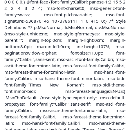
0 0 0 0 0;} @font-face {font-family:Calibri; panose-1:2 15 5 2
2 2 4 3 2 4; mso-font-charset:0; mso-generic-font-
family:swiss; mso-font-pitch:variable; mso-font-
signature:-536870145 1073786111 1 0 415 0;} /* Style
Definitions */ p.MsoNormal, li.MsoNormal, div.MsoNormal
{mso-style-unhide:no; mso-style-qformat:yes; mso-style-
parent:""; margin-top:0cm; margin-right:0cm; margin-
bottom:8.0pt; margin-left:0cm; line-height:107%; mso-
pagination:widow-orphan; font-size:11.0pt; font-
family:"Calibri",sans-serif; mso-ascii-font-family:Calibri; mso-
ascii-theme-font:minor-latin; mso-fareast-font-family:Calibri;
mso-fareast-theme-font:minor-latin; mso-hansi-font-
family:Calibri; mso-hansi-theme-font:minor-latin; mso-bidi-
font-family:"Times New Roman"; mso-bidi-theme-
font:minor-bidi; mso-fareast-language:EN-US;}
.MsoChpDefault {mso-style-type:export-only; mso-default-
props:yes; font-family:"Calibri",sans-serif; mso-ascii-font-
family:Calibri; mso-ascii-theme-font:minor-latin; mso-
fareast-font-family:Calibri; mso-fareast-theme-font:minor-
latin; mso-hansi-font-family:Calibri; mso-hansi-theme-
font:minor-latin; mso-bidi-font-family:"Times New Roman";