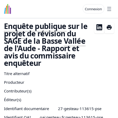
Connexion
Open
Enquête publique
sur le
projet
de révision du
SAGE de la Basse
Vallée
de l'Aude - Rapport et
avis du commissaire
enquêteur
Titre alternatif
Producteur
Contributeur(s)
Éditeur(s)
Identifiant documentaire
27-gesteau-113615-pse
Identifiant OAI
oai:gesteau.fr:gesteau-113615-pse