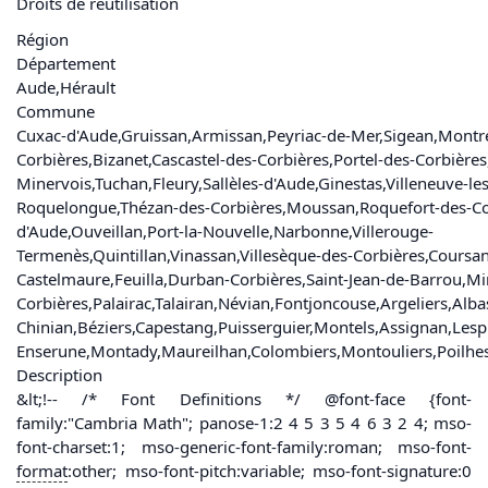
Droits de réutilisation
Région
Département
Aude
,
Hérault
Commune
Cuxac-d'Aude
,
Gruissan
,
Armissan
,
Peyriac-de-Mer
,
Sigean
,
Montr
Corbières
,
Bizanet
,
Cascastel-des-Corbières
,
Portel-des-Corbières
Minervois
,
Tuchan
,
Fleury
,
Sallèles-d'Aude
,
Ginestas
,
Villeneuve-le
Roquelongue
,
Thézan-des-Corbières
,
Moussan
,
Roquefort-des-Co
d'Aude
,
Ouveillan
,
Port-la-Nouvelle
,
Narbonne
,
Villerouge-
Termenès
,
Quintillan
,
Vinassan
,
Villesèque-des-Corbières
,
Coursa
Castelmaure
,
Feuilla
,
Durban-Corbières
,
Saint-Jean-de-Barrou
,
Mi
Corbières
,
Palairac
,
Talairan
,
Névian
,
Fontjoncouse
,
Argeliers
,
Alba
Chinian
,
Béziers
,
Capestang
,
Puisserguier
,
Montels
,
Assignan
,
Lesp
Enserune
,
Montady
,
Maureilhan
,
Colombiers
,
Montouliers
,
Poilhe
Description
&lt;!-- /* Font Definitions */ @font-face {font-
family:"Cambria Math"; panose-1:2 4 5 3 5 4 6 3 2 4; mso-
font-charset:1; mso-generic-font-family:roman; mso-font-
format
:other; mso-font-pitch:variable; mso-font-signature:0