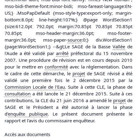
mso-bidi-theme-font:minor-bidi; mso-fareast-language:EN-
US;} .MsoPapDefault {mso-style-type:export-only; margin-
bottom:8.0pt; line-height:107%;} @page WordSection1
{size:612.0pt 792.0pt; margin:70.85pt 70.85pt 70.85pt
70.85pt; mso-header-margin:36.0pt; mso-footer-
margin:36.0pt; mso-paper-
source
:0;} div.WordSection1
{page:WordSection1;} --&gt;Le SAGE de la Basse
Vallée
de
l'Aude a été validé par
arrêté
préfectoral du 15 novembre
2007. Une procédure de révision est en cours depuis 2010
pour le mettre en
conformité
avec la réglementation. Dans
le cadre de cette démarche, le
projet
de SAGE révisé a été
validé une première fois le 2 décembre 2015 par la
Commission Locale de l'
Eau
. Suite à cette CLE, la phase de
consultation
a été lancée le 21 décembre 2015. Suite à ces
contributions, la CLE du 21 juin 2016 a amendé le
projet
de
SAGE et le Président a été autorisé à lancer la phase
d'
enquête publique
. Le présent document présente le
rapport et l'avis du commissaire enquêteur.
Accès aux documents