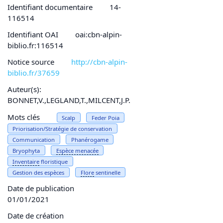
Identifiant documentaire
14-
116514
Identifiant OAI
oai:cbn-alpin-
biblio.fr:116514
Notice source
http://cbn-alpin-
biblio.fr/37659
Auteur(s):
BONNET,V.,LEGLAND,T.,MILCENT,J.P.
Mots clés
Scalp
Feder Poia
Priorisation/Stratégie de conservation
Communication
Phanérogame
Bryophyta
Espèce
menacée
Inventaire
floristique
Gestion des espèces
Flore
sentinelle
Date de publication
01/01/2021
Date de création