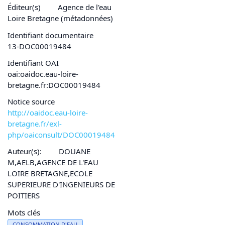
Éditeur(s)
Agence de l'eau
Loire Bretagne (métadonnées)
Identifiant documentaire
13-DOC00019484
Identifiant OAI
oai:oaidoc.eau-loire-
bretagne.fr:DOC00019484
Notice source
http://oaidoc.eau-loire-
bretagne.fr/exl-
php/oaiconsult/DOC00019484
Auteur(s):
DOUANE
M,AELB,AGENCE DE L'EAU
LOIRE BRETAGNE,ECOLE
SUPERIEURE D'INGENIEURS DE
POITIERS
Mots clés
CONSOMMATION D'
EAU