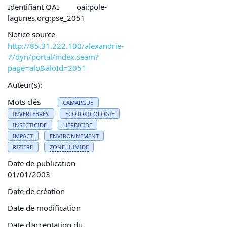
Identifiant OAI
oai:pole-
lagunes.org:pse_2051
Notice source
http://85.31.222.100/alexandrie-
7/dyn/portal/index.seam?
page=alo&aloId=2051
Auteur(s):
Mots clés
CAMARGUE
INVERTEBRES
ECOTOXICOLOGIE
INSECTICIDE
HERBICIDE
IMPACT
ENVIRONNEMENT
RIZIERE
ZONE HUMIDE
Date de publication
01/01/2003
Date de création
Date de modification
Date d'acceptation du