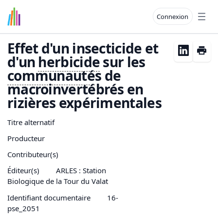
Connexion
Open
Effet d'un insecticide et
d'un
herbicide
sur les
communauté
s de
macroinvertébrés en
rizières expérimentales
Titre alternatif
Producteur
Contributeur(s)
Éditeur(s)
ARLES : Station
Biologique de la Tour du Valat
Identifiant documentaire
16-
pse_2051