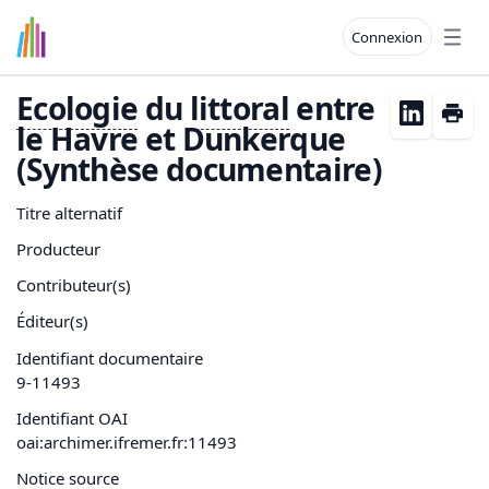
Connexion
Open
Ecologie
du
littoral
entre
le Havre et Dunkerque
(Synthèse documentaire)
Titre alternatif
Producteur
Contributeur(s)
Éditeur(s)
Identifiant documentaire
9-11493
Identifiant OAI
oai:archimer.ifremer.fr:11493
Notice source