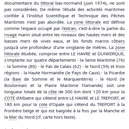
documentaire du
littoral
bas-normand (juin 1974), ne sont
pas considérées. De même l'étude des activités maritimes
confiée à l'Institut Scientifique et Technique des Pêches
Maritimes n'est pas abordée. La
zone littorale
est définie
comme l'espace occupé par l'
estran
, c'est-à-dire la partie du
rivage
marin situé entre les niveaux des hautes mers et des
basses mers de vives eaux, et les fonds marins cô
tiers
jusqu'à une profondeur d'une vingtaine de mètres. La
zone
littorale
étudiée, comprise entre LE HAVRE et DUNKERQUE,
s'implante sur quatre départements - la Seine Maritime (76)
- la Somme (80) - le Pas de Calais (62) - le Nord (59) et trois
régions - la Haute Normandie (le Pays de Caux) - la Picardie
(la
Baie
de Somme et le Marquenterre) - le Nord (le
Boulonnais et la Plaine Maritime Flamande) soit une
longueur totale de la
côte
de 300 km dont 120 km pour la
COTE
d’Albatre qui s'étend entre LE HAVRE et LE TREPORT, et
180 km pour la
cote
d'Opale qui s'étend du TREPORT à la
frontière belge et qui est baignée à la fois par la Manche et
la
Mer
du Nord (cf. carte hors texte).