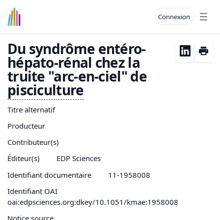
Connexion
Open
Du syndrôme entéro-
hépato-rénal chez la
truite "arc-en-ciel" de
pisciculture
Titre alternatif
Producteur
Contributeur(s)
Éditeur(s)
EDP Sciences
Identifiant documentaire
11-1958008
Identifiant OAI
oai:edpsciences.org:dkey/10.1051/kmae:1958008
Notice source