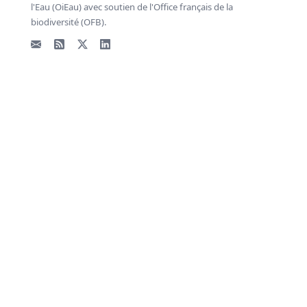
l'Eau (OiEau) avec soutien de l'Office français de la
biodiversité (OFB).
Email
Flux RSS
X - Twitter
LinkedIn