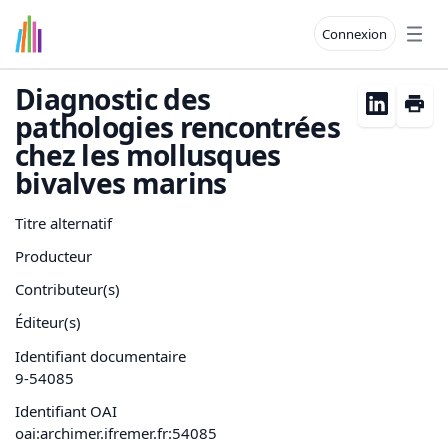
Connexion
Open
Diagnostic des
pathologies rencontrées
chez les mollusques
bivalves marins
Titre alternatif
Producteur
Contributeur(s)
Éditeur(s)
Identifiant documentaire
9-54085
Identifiant OAI
oai:archimer.ifremer.fr:54085