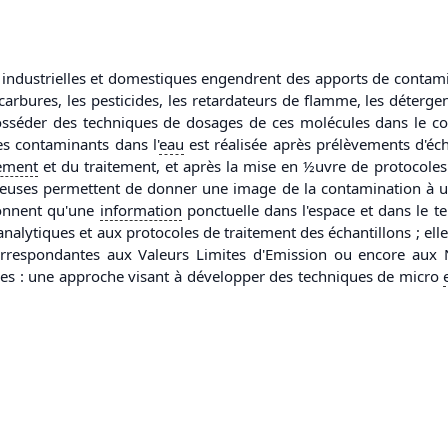
es, industrielles et domestiques engendrent des apports de conta
res, les pesticides, les retardateurs de flamme, les détergents,
osséder des techniques de dosages de ces molécules dans le co
s contaminants dans l'
eau
est réalisée après prélèvements d'éch
ement
et du traitement, et après la mise en ½uvre de protocoles
teuses permettent de donner une image de la contamination à un i
donnent qu'une
information
ponctuelle dans l'espace et dans le te
nalytiques et aux protocoles de traitement des échantillons ; el
rrespondantes aux Valeurs Limites d'Emission ou encore aux N
es : une approche visant à développer des techniques de micro