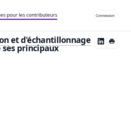
es pour les contributeurs
Connexion
ion
et d'
échantillonnage
 ses principaux