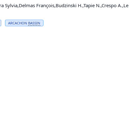
ra Sylvia,Delmas François,Budzinski H.,Tapie N.,Crespo A.,Le
ARCACHON
BASSIN