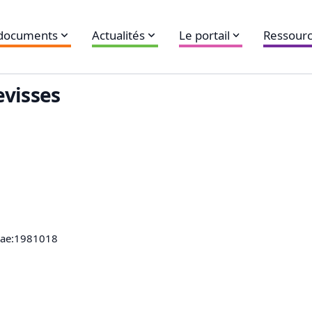
 documents
Actualités
Le portail
Ressourc
evisses
mae:1981018