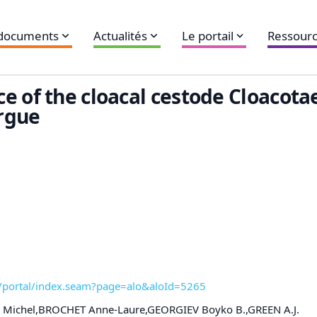
 documents
Actualités
Le portail
Ressourc
e of the cloacal cestode Cloacota
rgue
n/portal/index.seam?page=alo&aloId=5265
Michel,BROCHET Anne-Laure,GEORGIEV Boyko B.,GREEN A.J.