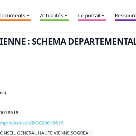
 documents
Actualités
Le portail
Ressourc
IENNE : SCHEMA DEPARTEMENTAL
es)
C00018618
xl-php/oaiconsult/DOC00018618
,CONSEIL GENERAL HAUTE VIENNE,SOGREAH