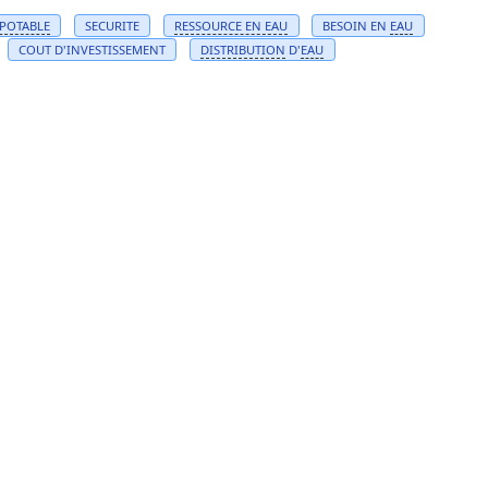
POTABLE
SECURITE
RESSOURCE EN
EAU
BESOIN EN
EAU
COUT D'INVESTISSEMENT
DISTRIBUTION
D'
EAU