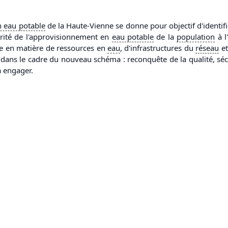
n
eau
potable
de la Haute-Vienne se donne pour objectif d'identifi
curité de l'approvisionnement en
eau
potable
de la
population
à l
e en matière de ressources en
eau
, d'infrastructures du
réseau
et
ans le cadre du nouveau schéma : reconquête de la qualité, sécur
à engager.