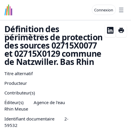
Connexion
Open
Définition
des
périmètres de protection
des sources 02715X0077
et 02715X0129 commune
de Natzwiller. Bas Rhin
Titre alternatif
Producteur
Contributeur(s)
Éditeur(s)
Agence de l'eau
Rhin Meuse
Identifiant documentaire
2-
59532