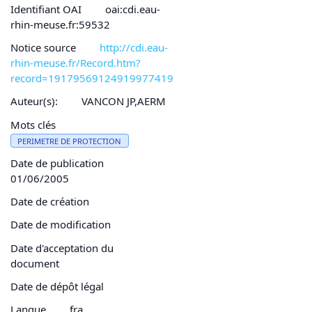
Identifiant OAI
oai:cdi.eau-
rhin-meuse.fr:59532
Notice source
http://cdi.eau-
rhin-meuse.fr/Record.htm?
record=19179569124919977419
Auteur(s):
VANCON JP,AERM
Mots clés
PERIMETRE DE PROTECTION
Date de publication
01/06/2005
Date de création
Date de modification
Date d'acceptation du
document
Date de dépôt légal
Langue
fra