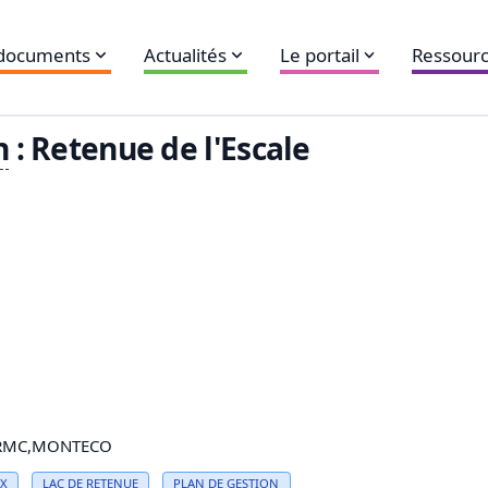
 documents
Actualités
Le portail
Ressourc
n
: Retenue de l'Escale
ERMC,MONTECO
UX
LAC DE RETENUE
PLAN DE GESTION