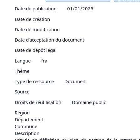
Date de publication
01/01/2025
Date de création
Date de modification
Date d'acceptation du document
Date de dépôt légal
Langue
fra
Thème
Type de ressource
Document
Source
Droits de réutilisation
Domaine public
Région
Département
Commune
Description
L'étude de
définition
du
plan de gestion
de la retenue d