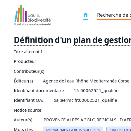
Recherche de
Définition
d'un
plan de gestio
Titre alternatif
Producteur
Contributeur(s)
Éditeur(s)
Agence de l'eau Rhône Méditerranée Corse
Identifiant documentaire
15-00062521_qualifie
Identifiant OAI
oai:aermc.fr:00062521_qualifie
Notice source
Auteur(s):
PROVENCE ALPES AGGLO,REGION SUD,A
Mots clés
AMENAGEMENT A BUTS MULTIPLES
ETAT DES LIE