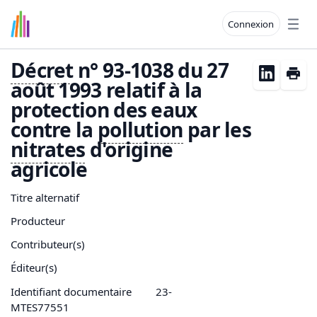
Connexion
Open
Décret
n° 93-1038 du 27
août 1993 relatif à la
protection des eaux
contre la
pollution
par les
nitrates
d'origine
agricole
Titre alternatif
Producteur
Contributeur(s)
Éditeur(s)
Identifiant documentaire
23-
MTES77551