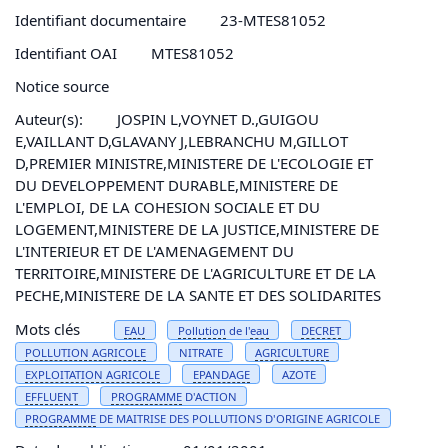
Identifiant documentaire
23-MTES81052
Identifiant OAI
MTES81052
Notice source
Auteur(s):
JOSPIN L,VOYNET D.,GUIGOU
E,VAILLANT D,GLAVANY J,LEBRANCHU M,GILLOT
D,PREMIER MINISTRE,MINISTERE DE L'ECOLOGIE ET
DU DEVELOPPEMENT DURABLE,MINISTERE DE
L'EMPLOI, DE LA COHESION SOCIALE ET DU
LOGEMENT,MINISTERE DE LA JUSTICE,MINISTERE DE
L'INTERIEUR ET DE L'AMENAGEMENT DU
TERRITOIRE,MINISTERE DE L'AGRICULTURE ET DE LA
PECHE,MINISTERE DE LA SANTE ET DES SOLIDARITES
Mots clés
EAU
Pollution
de l'
eau
DECRET
POLLUTION
AGRICOLE
NITRATE
AGRICULTURE
EXPLOITATION AGRICOLE
EPANDAGE
AZOTE
EFFLUENT
PROGRAMME
D'ACTION
PROGRAMME
DE MAITRISE DES POLLUTIONS D'ORIGINE AGRICOLE