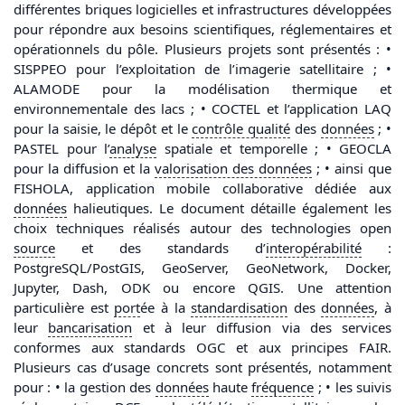
différentes briques logicielles et infrastructures développées
pour répondre aux besoins scientifiques, réglementaires et
opérationnels du pôle. Plusieurs projets sont présentés : •
SISPPEO pour l’exploitation de l’imagerie satellitaire ; •
ALAMODE pour la modélisation thermique et
environnementale des lacs ; • COCTEL et l’application LAQ
pour la saisie, le dépôt et le
contrôle qualité
des
données
; •
PASTEL pour l’
analyse
spatiale et temporelle ; • GEOCLA
pour la diffusion et la
valorisation
des
données
; • ainsi que
FISHOLA, application mobile collaborative dédiée aux
données
halieutiques. Le document détaille également les
choix techniques réalisés autour des technologies open
source
et des standards d’
interopérabilité
:
PostgreSQL/PostGIS, GeoServer, GeoNetwork, Docker,
Jupyter, Dash, ODK ou encore QGIS. Une attention
particulière est
port
ée à la
standardisation
des
données
, à
leur
bancarisation
et à leur diffusion via des services
conformes aux standards OGC et aux principes FAIR.
Plusieurs cas d’usage concrets sont présentés, notamment
pour : • la gestion des
données
haute
fréquence
; • les suivis