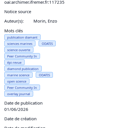
oai:archimer.ifremer.fr:117235
Notice source
Auteur(s):
Morin, Enzo
Mots clés
publication diamant
sciences marines
ODATIS
science ouverte
Peer Community In
épi-revue
diamond publication
marine science
ODATIS
open science
Peer Community In
overlay journal
Date de publication
01/06/2026
Date de création