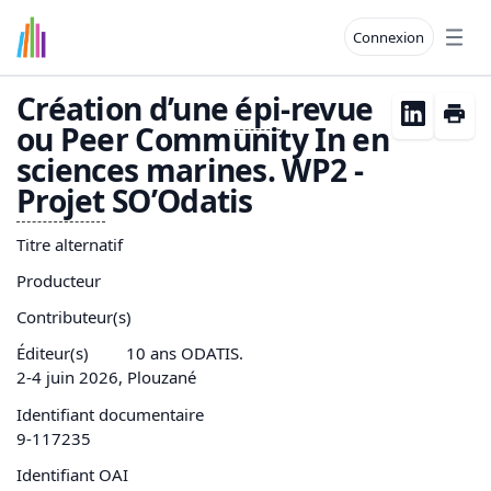
Connexion
Open
Création d’une
épi
-revue
ou Peer Community In en
sciences marines. WP2 -
Projet
SO’Odatis
Titre alternatif
Producteur
Contributeur(s)
Éditeur(s)
10 ans ODATIS.
2-4 juin 2026, Plouzané
Identifiant documentaire
9-117235
Identifiant OAI