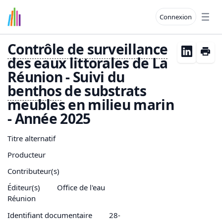
Connexion
Open
Contrôle de surveillance
des eaux littorales de La
Réunion - Suivi du
benthos
de substrats
meubles en milieu marin
- Année 2025
Titre alternatif
Producteur
Contributeur(s)
Éditeur(s)
Office de l'eau
Réunion
Identifiant documentaire
28-