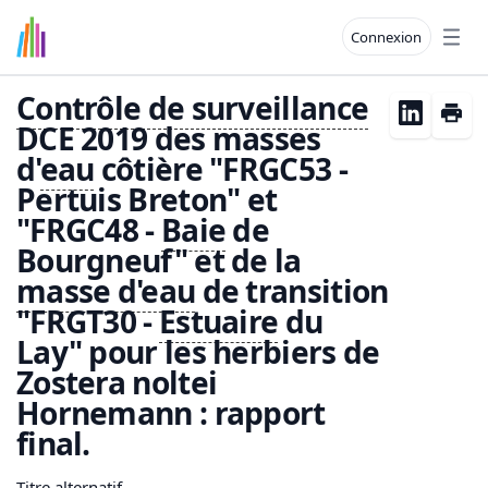
Connexion
Open
Contrôle de surveillance
DCE 2019 des masses
d'
eau
côtière "FRGC53 -
Pertuis Breton" et
"FRGC48 -
Baie
de
Bourgneuf" et de la
masse d'
eau
de transition
"FRGT30 -
Estuaire
du
Lay" pour les herbiers de
Zostera noltei
Hornemann : rapport
final.
Titre alternatif