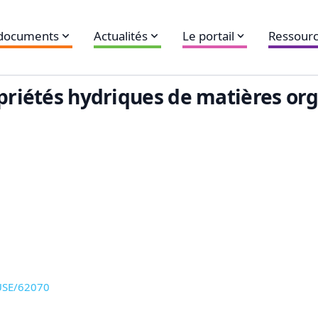
 documents
Actualités
Le portail
Ressourc
opriétés hydriques de matières or
CUSE/62070