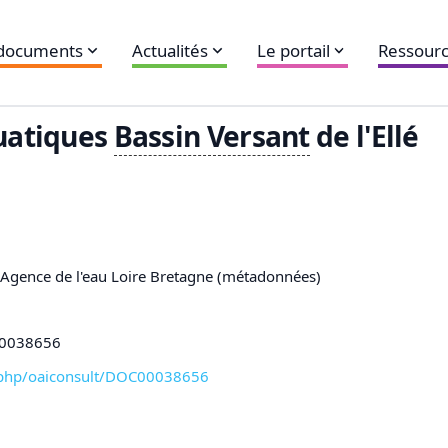
 documents
Actualités
Le portail
Ressourc
quatiques
Bassin
Versant
de l'Ellé
,Agence de l'eau Loire Bretagne (métadonnées)
C00038656
xl-php/oaiconsult/DOC00038656