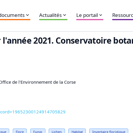
 documents
Actualités
Le portail
Ressourc
 l'année 2021. Conservatoire bota
Office de l'Environnement de la Corse
tm?record=19652300124914705829
ique
Flore
Fungi
Lichen
Habitat
Inventaire
floristique