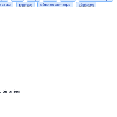
 ex situ
Expertise
Médiation scientifique
Végétation
ditérranèen