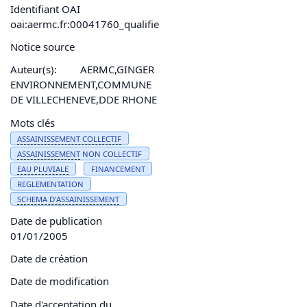
Identifiant OAI
oai:aermc.fr:00041760_qualifie
Notice source
Auteur(s):
AERMC,GINGER
ENVIRONNEMENT,COMMUNE
DE VILLECHENEVE,DDE RHONE
Mots clés
ASSAINISSEMENT
COLLECTIF
ASSAINISSEMENT
NON COLLECTIF
EAU
PLUVIALE
FINANCEMENT
REGLEMENTATION
SCHEMA D'
ASSAINISSEMENT
Date de publication
01/01/2005
Date de création
Date de modification
Date d'acceptation du