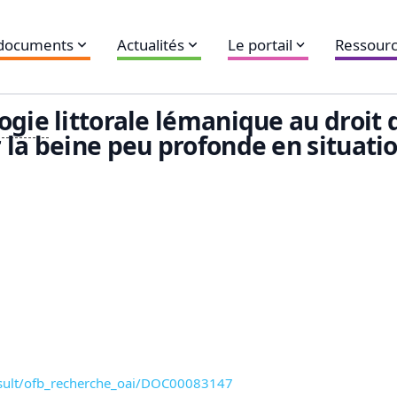
 documents
Actualités
Le portail
Ressourc
ogie
littorale lémanique au droit
 la beine peu profonde en situati
onsult/ofb_recherche_oai/DOC00083147