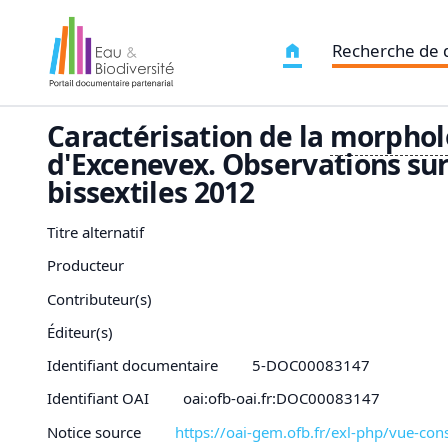
Recherche de
Caractérisation de la
morphol
d'Excenevex. Observations sur
bissextiles 2012
Titre alternatif
Producteur
Contributeur(s)
Éditeur(s)
Identifiant documentaire
5-DOC00083147
Identifiant OAI
oai:ofb-oai.fr:DOC00083147
Notice source
https://oai-gem.ofb.fr/exl-php/vue-c