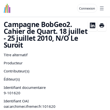
Connexion
Open
Campagne BobGeo2.
Cahier de Quart. 18 juillet
- 25 juillet 2010, N/O Le
Suroit
Titre alternatif
Producteur
Contributeur(s)
Éditeur(s)
Identifiant documentaire
9-101620
Identifiant OAI
oai:archimer.ifremer.fr:101620