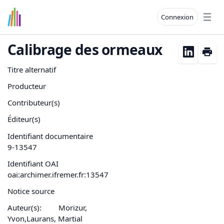
Connexion
Open
Calibrage des ormeaux
Titre alternatif
Producteur
Contributeur(s)
Éditeur(s)
Identifiant documentaire
9-13547
Identifiant OAI
oai:archimer.ifremer.fr:13547
Notice source
Auteur(s):
Morizur,
Yvon,Laurans, Martial