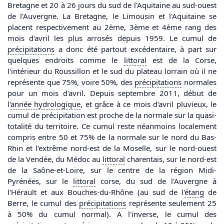
Bretagne et 20 à 26 jours du sud de l'Aquitaine au sud-ouest
de l'Auvergne. La Bretagne, le Limousin et l'Aquitaine se
placent respectivement au 2ème, 3ème et 4ème rang des
mois d'avril les plus arrosés depuis 1959. Le cumul de
précipitations
a donc été partout excédentaire, à part sur
quelques endroits comme le
littoral
est de la Corse,
l'intérieur du Roussillon et le sud du plateau lorrain où il ne
représente que 75%, voire 50%, des
précipitations
normales
pour un mois d'avril. Depuis septembre 2011, début de
l'
année hydrologique
, et grâce à ce mois d'avril pluvieux, le
cumul de précipitation est proche de la normale sur la quasi-
totalité du territoire. Ce cumul reste néanmoins localement
compris entre 50 et 75% de la normale sur le nord du Bas-
Rhin et l'extrême nord-est de la Moselle, sur le nord-ouest
de la Vendée, du Médoc au
littoral
charentais, sur le nord-est
de la Saône-et-Loire, sur le centre de la région Midi-
Pyrénées, sur le
littoral
corse, du sud de l'Auvergne à
l'Hérault et aux Bouches-du-Rhône (au sud de l'
étang
de
Berre, le cumul des
précipitations
représente seulement 25
à 50% du cumul normal). A l'inverse, le cumul des