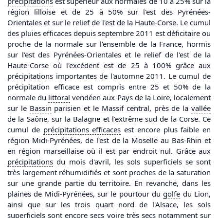
précipitations
est supérieur aux normales de 10 à 25% sur la
région lilloise et de 25 à 50% sur l'est des Pyrénées-
Orientales et sur le relief de l'est de la Haute-Corse. Le cumul
des pluies efficaces depuis septembre 2011 est déficitaire ou
proche de la normale sur l'ensemble de la France, hormis
sur l'est des Pyrénées-Orientales et le relief de l'est de la
Haute-Corse où l'excédent est de 25 à 100% grâce aux
précipitations
importantes de l'automne 2011. Le cumul de
précipitation efficace est compris entre 25 et 50% de la
normale du
littoral
vendéen aux Pays de la Loire, localement
sur le
Bassin
parisien et le Massif central, près de la
vallée
de la Saône, sur la Balagne et l'extrême sud de la Corse. Ce
cumul de
précipitations
efficaces
est encore plus faible en
région Midi-Pyrénées, de l'est de la Moselle au Bas-Rhin et
en région marseillaise où il est par endroit nul. Grâce aux
précipitations
du mois d'avril, les sols superficiels se sont
très largement réhumidifiés et sont proches de la saturation
sur une grande partie du territoire. En revanche, dans les
plaines de Midi-Pyrénées, sur le pourtour du
golfe
du Lion,
ainsi que sur les trois quart nord de l'Alsace, les sols
superficiels sont encore secs voire très secs notamment sur