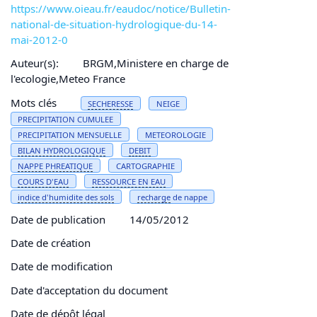
https://www.oieau.fr/eaudoc/notice/Bulletin-
national-de-situation-hydrologique-du-14-
mai-2012-0
Auteur(s):
BRGM,Ministere en charge de
l'ecologie,Meteo France
Mots clés
SECHERESSE
NEIGE
PRECIPITATION CUMULEE
PRECIPITATION MENSUELLE
METEOROLOGIE
BILAN HYDROLOGIQUE
DEBIT
NAPPE PHREATIQUE
CARTOGRAPHIE
COURS D'
EAU
RESSOURCE EN
EAU
indice
d'humidite des sols
recharge
de nappe
Date de publication
14/05/2012
Date de création
Date de modification
Date d'acceptation du document
Date de dépôt légal