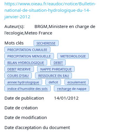
https://www.oieau.fr/eaudoc/notice/Bulletin-
national-de-situation-hydrologique-du-14-
janvier-2012
Auteur(s):
BRGM,Ministere en charge de
l'ecologie,Meteo France
Mots clés
SECHERESSE
PRECIPITATION CUMULEE
PRECIPITATION MENSUELLE
METEOROLOGIE
BILAN HYDROLOGIQUE
DEBIT
DEBIT
RESERVE
NAPPE PHREATIQUE
COURS D'
EAU
RESSOURCE EN
EAU
annee hydrologique
deficit
ecoulement
indice
d'humidite des sols
recharge
de nappe
Date de publication
14/01/2012
Date de création
Date de modification
Date d'acceptation du document