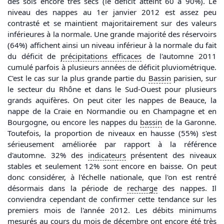
des sols encore très secs (le déficit atteint 60 à 90%). Le
niveau des nappes au 1er janvier 2012 est assez peu
contrasté et se maintient majoritairement sur des valeurs
inférieures à la normale. Une grande majorité des réservoirs
(64%) affichent ainsi un niveau inférieur à la normale du fait
du déficit de
précipitations
efficaces
de l'automne 2011
cumulé parfois à plusieurs années de déficit pluviométrique.
C'est le cas sur la plus grande partie du
Bassin
parisien, sur
le secteur du Rhône et dans le Sud-Ouest pour plusieurs
grands aquifères. On peut citer les nappes de Beauce, la
nappe de la Craie en Normandie ou en Champagne et en
Bourgogne, ou encore les nappes du
bassin
de la Garonne.
Toutefois, la proportion de niveaux en hausse (55%) s'est
sérieusement améliorée par rapport à la référence
d'automne. 32% des
indicateurs
présentent des niveaux
stables et seulement 12% sont encore en baisse. On peut
donc considérer, à l'échelle nationale, que l'on est rentré
désormais dans la période de
recharge
des nappes. Il
conviendra cependant de confirmer cette tendance sur les
premiers mois de l'année 2012. Les débits minimums
mesurés au cours du mois de décembre ont encore été très