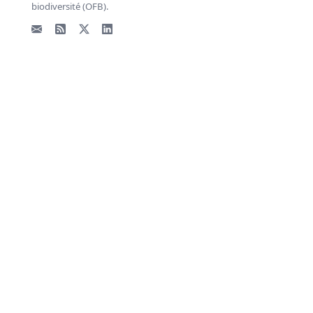
biodiversité (OFB).
Email
Flux RSS
X - Twitter
LinkedIn