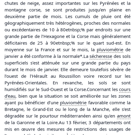
chutes de neige, assez importantes sur les Pyrénées et la
montagne corse, se sont produites jusqu’en plaine en
deuxième partie de mois. Les cumuls de pluie ont été
géographiquement très hétérogènes, proches des normales
ou excédentaires de 10 à 80etnbsp;% par endroits sur une
grande partie de l’Hexagone et la Corse mais généralement
déficitaires de 25 à 90etnbsp;% sur le quart sud-est. En
moyenne sur la France et sur le mois, la
pluviométrie
de
janvier a été conforme à la normale*.La
sécheresse
des sols
superficiels s’est atténuée sur une grande partie du pays
durant le mois de janvier. Elle demeure toutefois sévère de
l’ouest de l’Hérault au Roussillon voire record sur les
Pyrénées-Orientales. En revanche, les sols se sont
humidifiés sur le Sud-Ouest et la Corse.Concernant les
cours
d’
eau
, bien que la situation se soit améliorée sur les zones
ayant pu bénéficier d’une
pluviométrie
favorable comme la
Bretagne, le Grand-Est ou le long de la Manche, elle s’est
dégradée sur le pourtour méditerranéen ainsi qu’en
amont
de la Garonne et la Loire.Au 13 février, 3 départements ont
mis en œuvre des mesures de restrictions des usages de