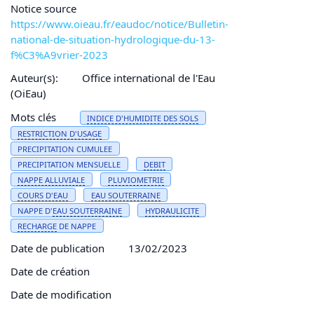
Notice source
https://www.oieau.fr/eaudoc/notice/Bulletin-
national-de-situation-hydrologique-du-13-
f%C3%A9vrier-2023
Auteur(s):
Office international de l'Eau
(OiEau)
Mots clés
INDICE
D'HUMIDITE DES SOLS
RESTRICTION D'USAGE
PRECIPITATION CUMULEE
PRECIPITATION MENSUELLE
DEBIT
NAPPE ALLUVIALE
PLUVIOMETRIE
COURS D'
EAU
EAU
SOUTERRAINE
NAPPE D'
EAU
SOUTERRAINE
HYDRAULICITE
RECHARGE
DE NAPPE
Date de publication
13/02/2023
Date de création
Date de modification